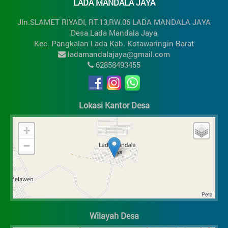
LADA MANDALA JAYA
Jln.SLAMET RIYADI, RT.13,RW.06 LADA MANDALA JAYA
Desa Lada Mandala Jaya
Kec. Pangkalan Lada Kab. Kotawaringin Barat
ladamandalajaya@gmail.com
62858493455
Lokasi Kantor Desa
+
−
Wilayah Desa