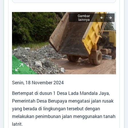
Tidak Ada di Kantor
ANA SAVITRI
Desa
:
Lada Mandala Jaya
STAF KESRA
Kecamatan
:
Pangkalan Lada
Tidak Ada di Kantor
Kabupaten
:
Kotawaringin Barat
MOH HAERUL FATKHAN,SE
Provinsi
:
Kalimantan Tengah
STAF KEUANGAN
Kode Desa
:
6201052003
Tidak Ada di Kantor
Kode Pos
:
74184
RIYANTO
Alamat Kantor
:
Jln.SLAMET RIYADI,
STAF UMUM
RT.13,RW.06 LADA
Tidak Ada di Kantor
MANDALA JAYA
62858493455
Senin, 18 November 2024
ladamandalajaya@gmail.com
Bertempat di dusun 1 Desa Lada Mandala Jaya,
Titik Lokasi Kantor Desa
Pemerintah Desa Berupaya mengatasi jalan rusak
yang berada di lingkungan tersebut dengan
melakukan penimbunan jalan menggunakan tanah
latrit.