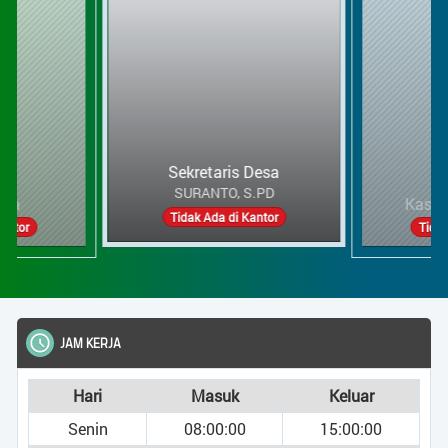
Kasi Pe
AFREN AGU
a
Sekretaris Desa
Tidak Ad
or
Tidak Ada di Kantor
JAM KERJA
Hari
Masuk
Keluar
Senin
08:00:00
15:00:00